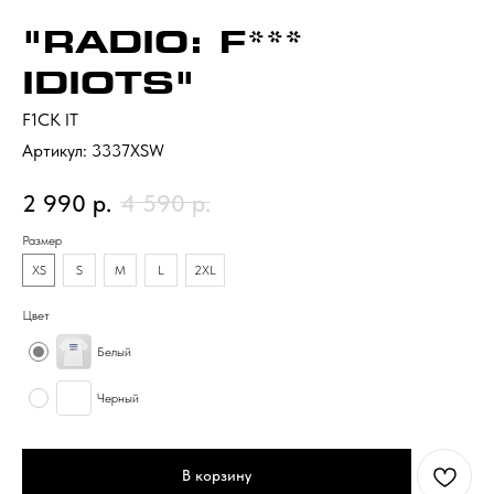
"RADIO: F***
IDIOTS"
F1CK IT
Артикул:
3337XSW
2 990
р.
4 590
р.
Размер
XS
S
M
L
2XL
Цвет
Белый
Черный
В корзину