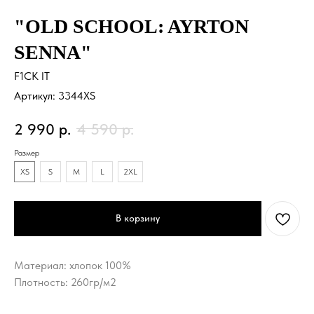
"OLD SCHOOL: AYRTON
SENNA"
F1CK IT
Артикул:
3344XS
2 990
р.
4 590
р.
Размер
XS
S
M
L
2XL
В корзину
Материал: хлопок 100%
Плотность: 260гр/м2