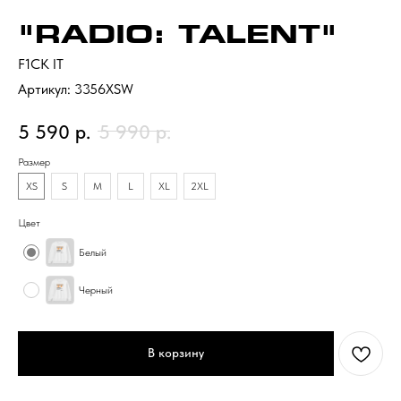
"RADIO: TALENT"
F1CK IT
Артикул:
3356XSW
5 590
р.
5 990
р.
Размер
XS
S
M
L
XL
2XL
Цвет
Белый
Черный
В корзину