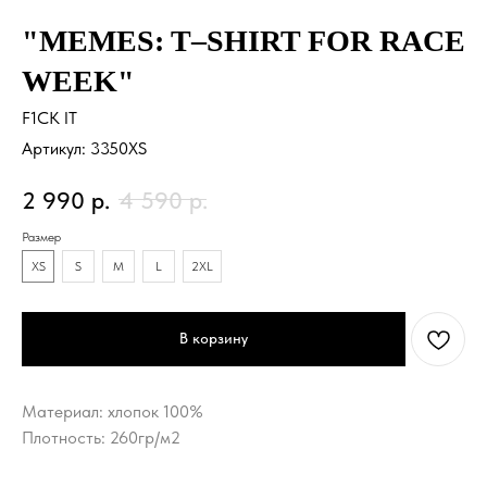
"MEMES: T–SHIRT FOR RACE
WEEK"
F1CK IT
Артикул:
3350XS
2 990
р.
4 590
р.
Размер
XS
S
M
L
2XL
В корзину
Материал: хлопок 100%
Плотность: 260гр/м2