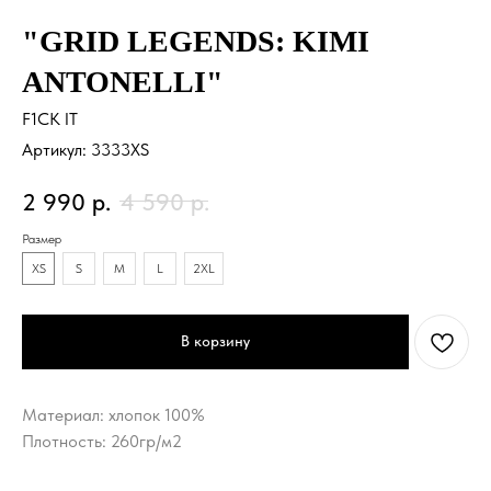
"GRID LEGENDS: KIMI
ANTONELLI"
F1CK IT
Артикул:
3333XS
2 990
р.
4 590
р.
Размер
XS
S
M
L
2XL
В корзину
Материал: хлопок 100%
Плотность: 260гр/м2